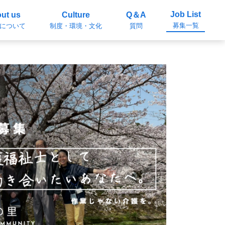
Job List
ut us
Culture
Q＆A
募集一覧
について
制度・環境・文化
質問