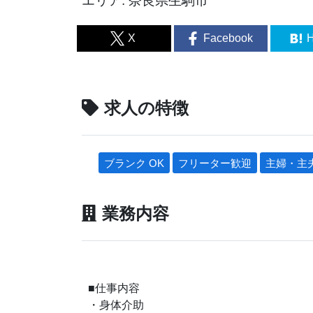
エリア: 奈良県生駒市
X
Facebook
H
求人の特徴
ブランク OK
フリーター歓迎
主婦・主
業務内容
■仕事内容
・身体介助